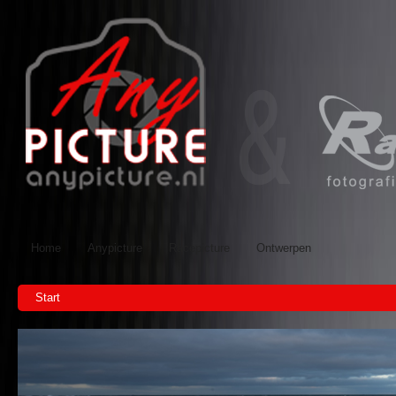
Home
Anypicture
Racepicture
Ontwerpen
Start