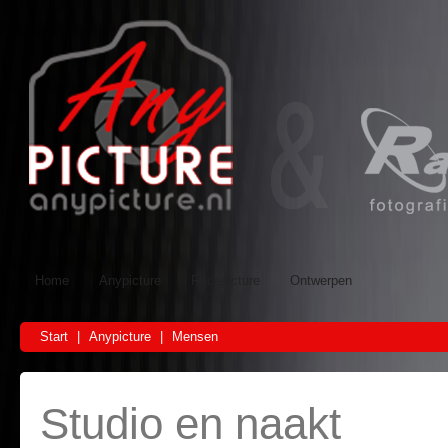
Home
Anypicture
Racepicture
Ontwerpen
Start
|
Anypicture
|
Mensen
Studio en naakt