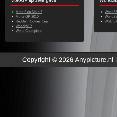
MotoGP lijstweergave
WorldSB
Moto 2 en Moto 3
WorldS
Motor GP 2010
WorldS
RedBull Rookies Cup
WSBK 
WheelyGP
World Champions
Copyright © 2026 Anypicture.nl 