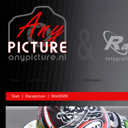
Home
Anypicture
Racepicture
Ontwerpen
Start
|
Racepicture
|
WorldSBK