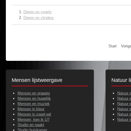
Dieren en vogels
Dieren en vlinders
Start
Vorig
Mensen lijstweergave
Natuur l
Mensen en grappig
Natuur 
Mensen en huwelijk
Natuur 
Mensen en muziek
Natuur 
Mensen in kleur
Natuur 
Mensen in zwart-wit
Natuur e
Mensen, ken ik U?
Natuur 
Studio en naakt
Studio huiskamer